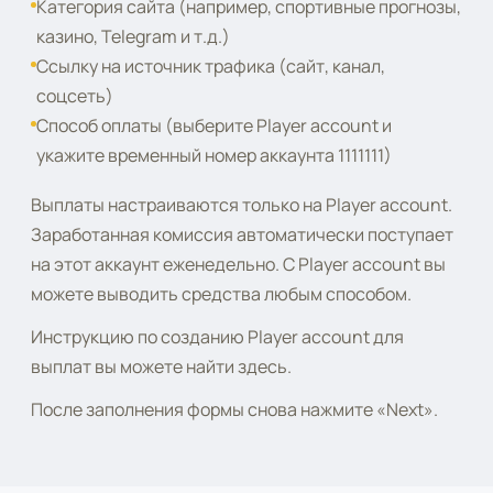
Категория сайта (например, спортивные прогнозы,
казино, Telegram и т.д.)
Ссылку на источник трафика (сайт, канал,
соцсеть)
Способ оплаты (выберите Player account и
укажите временный номер аккаунта 1111111)
Выплаты настраиваются только на Player account.
Заработанная комиссия автоматически поступает
на этот аккаунт еженедельно. С Player account вы
можете выводить средства любым способом.
Инструкцию по созданию Player account для
выплат вы можете найти здесь.
После заполнения формы снова нажмите «Next».