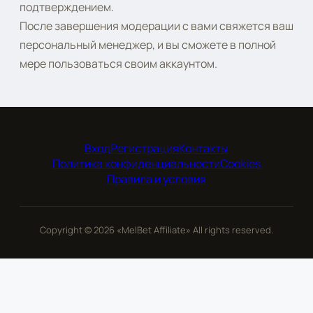
подтверждением.
После завершения модерации с вами свяжется ваш
персональный менеджер, и вы сможете в полной
мере пользоваться своим аккаунтом.
Вход
Регистрация
Контакты
Политика конфиденциальности
Cookies
Правила и условия
Copyright © 2026 «MelBet Affiliate» All rights reserved.