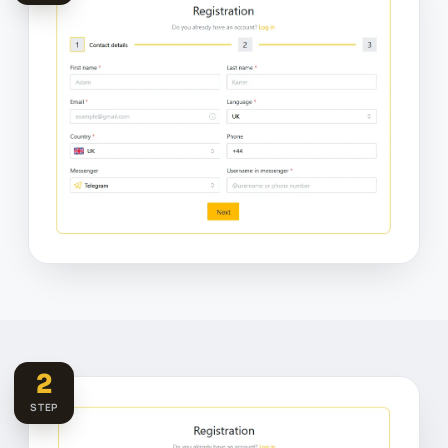
2
STEP