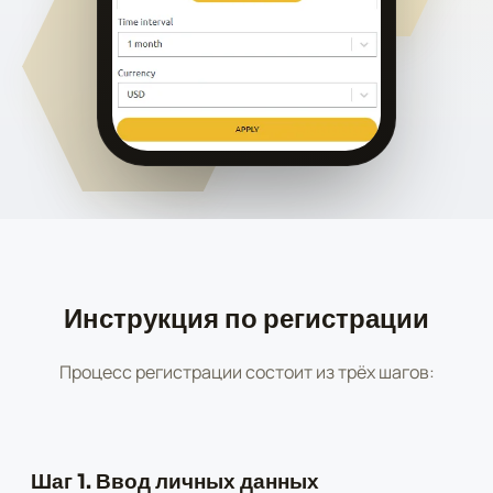
Инструкция по регистрации
Процесс регистрации состоит из трёх шагов:
Шаг 1. Ввод личных данных