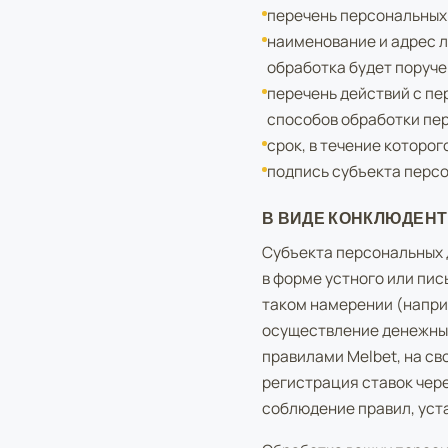
перечень персональных 
наименование и адрес л
обработка будет поруче
перечень действий с пе
способов обработки пе
срок, в течение которог
подпись субъекта перс
В ВИДЕ КОНКЛЮДЕН
Субъекта персональных 
в форме устного или пи
таком намерении (наприм
осуществление денежных
правилами Melbet, на св
регистрация ставок чере
соблюдение правил, уста