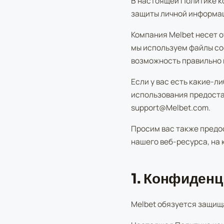
В настоящей Политике к
защиты личной информа
Компания Melbet несет 
мы используем файлы co
возможность правильно 
Если у вас есть какие-
использования предостав
support@Melbet.com.
Просим вас также предо
нашего веб-ресурса, на 
1. Конфиден
Melbet обязуется защищ