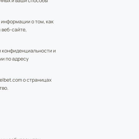
нных и ваши способы
 информации о том, как
 веб-сайте,
ки конфиденциальности и
ми по адресу
lbet.com о страницах
тво.