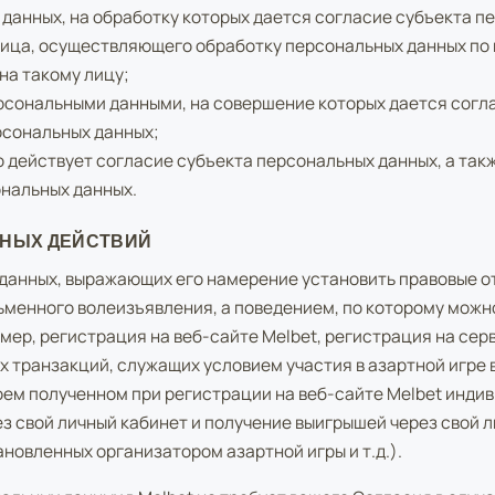
данных, на обработку которых дается согласие субъекта п
ица, осуществляющего обработку персональных данных по 
на такому лицу;
рсональными данными, на совершение которых дается согл
рсональных данных;
о действует согласие субъекта персональных данных, а такж
ональных данных.
ТНЫХ ДЕЙСТВИЙ
данных, выражающих его намерение установить правовые от
сьменного волеизъявления, а поведением, по которому можн
ер, регистрация на веб-сайте Melbet, регистрация на серв
 транзакций, служащих условием участия в азартной игре в
оем полученном при регистрации на веб-сайте Melbet инди
з свой личный кабинет и получение выигрышей через свой л
новленных организатором азартной игры и т.д.).