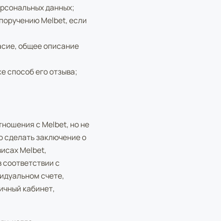
ерсональных данных;
поручению Melbet, если
асие, общее описание
е способ его отзыва;
ношения с Melbet, но не
о сделать заключение о
исах Melbet,
 соответствии с
видуальном счете,
ичный кабинет,