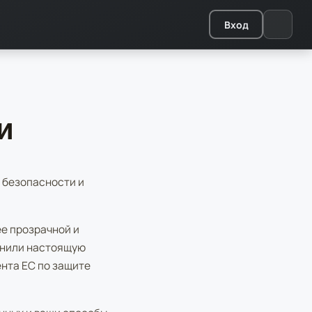
Вход
и
м безопасности и
ее прозрачной и
енили настоящую
нта ЕС по защите