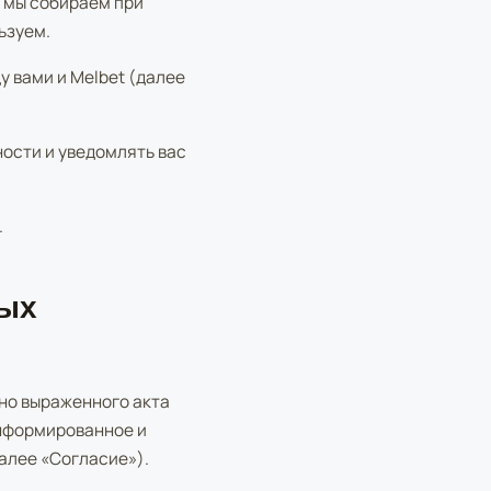
 мы собираем при
ьзуем.
 вами и Melbet (далее
ости и уведомлять вас
.
ных
сно выраженного акта
информированное и
алее «Согласие»).