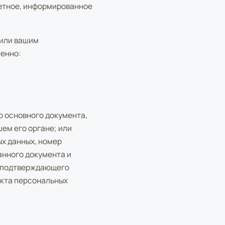
кретное, информированное
 или вашим
менно:
р основного документа,
ем его органе; или
ых данных, номер
анного документа и
, подтверждающего
екта персональных