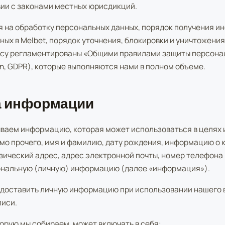
вии с законами местных юрисдикций.
я на обработку персональных данных, порядок получения и
ных в Melbet, порядок уточнения, блокировки и уничтожени
росу регламентированы «Общими правилами защиты персона
ion, GDPR), которые выполняются нами в полном объеме.
ра информации
ваем информацию, которая может использоваться в целях
мо прочего, имя и фамилию, дату рождения, информацию о 
зический адрес, адрес электронной почты, номер телефона
нальную (личную) информацию (далее «информация»).
едоставить личную информацию при использовании нашего в
писи.
орую мы собираем, может включать в себя: